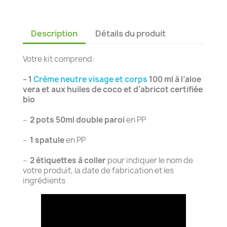
Description
Détails du produit
Votre kit comprend:
– 1
Crème neutre visage et corps
100 ml à l’aloe
vera et aux huiles de coco et
d’abricot certifiée
bio
–
2 pots 50ml double paroi
en PP
–
1 spatule
en PP
–
2 étiquettes à coller
pour indiquer le nom de
votre produit, la date de fabrication et les
ingrédients