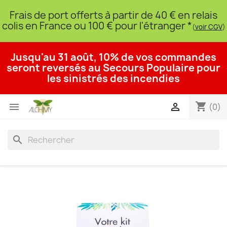
Frais de port offerts à partir de 40 € en relais
colis en France ou 100 € pour l'étranger *
(
voir CGV
)
Jusqu'au 31 août, 10% de vos commandes
seront reversés au Secours Populaire pour
les sinistrés des incendies
shopping_cart


(0)
search